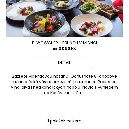
o
a
d
j
u
í
k
t
t
?
ů
E-WOWCHER - BRUNCH V MLÝNCI
3 090 Kč
od
DETAIL
HLEDAT
Zažijete víkendovou hostinu! Ochutnáte 8-chodové
menu a čeká vás neomezená konzumace Prosecca,
vína, piva i nealkoholických nápojů. Navíc s výhledem
na Karlův most. Pro...
1
položek celkem
O