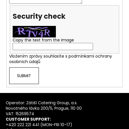
i
n
Security check
g
f
o
Copy the text from the image
r
?
Vložením zprávy souhlasíte s
podmínkami ochrany
osobních údajů
SUBMIT
SEARCH
F
o
Operator: Zátiší Catering Group, a.s.
Novotného lávka 200/5, Prague, 110 00
o
VAT: 15269574
t
CUSTOMER SUPPORT:
e
+420 222 221 441 (MON-FRI 10-17)