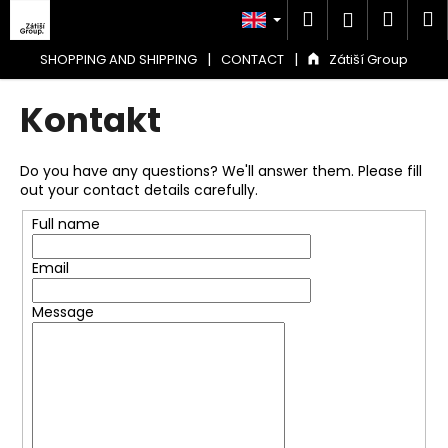
C
Skip
Search
Shop
M
Login
to
a
content
Back
Back
cart
r
|
|
SHOPPING AND SHIPPING
CONTACT
Zátiší Group
t
W
Kontakt
h
a
Do you have any questions? We'll answer them. Please fill
t
out your contact details carefully.
a
Full name
r
e
Email
y
o
Message
u
l
o
o
k